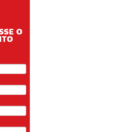
SSE O
ITO