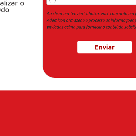
alizar o
údo
Ao clicar em "enviar" abaixo, você concorda em 
Ademicon armazene e processe as informações 
enviadas acima para fornecer o conteúdo solicit
Enviar