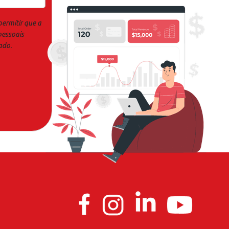
permitir que a
pessoais
ado.