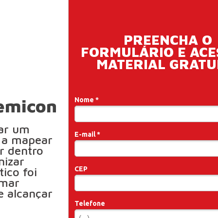
PREENCHA O
FORMULÁRIO
E ACE
MATERIAL GRATU
demicon
Nome *
tar um
E-mail *
 a mapear
or dentro
nizar
ico foi
CEP
omar
e alcançar
Telefone