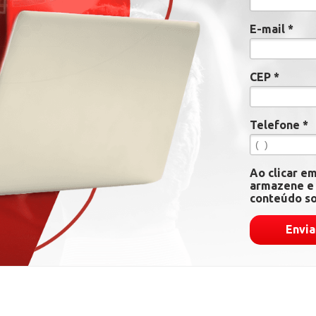
E-mail *
CEP *
Telefone *
Ao clicar e
armazene e 
conteúdo so
Envia