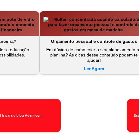
anceira?
Orçamento pessoal e controle de gastos
der a educação
Em dúvida de como criar o seu planejamento 
ossibilidades.
planilha? As dicas desse conteúdo podem te
ajudar!
Ler Agora
! Ir para o blog Ademicon
Es