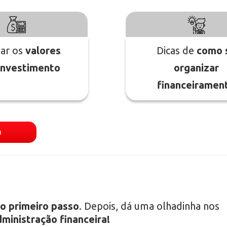
jar os
valores
Dicas de
como 
investimento
organizar
financeiramen
a
 o primeiro passo
. Depois, dá uma olhadinha nos
ministração financeira!