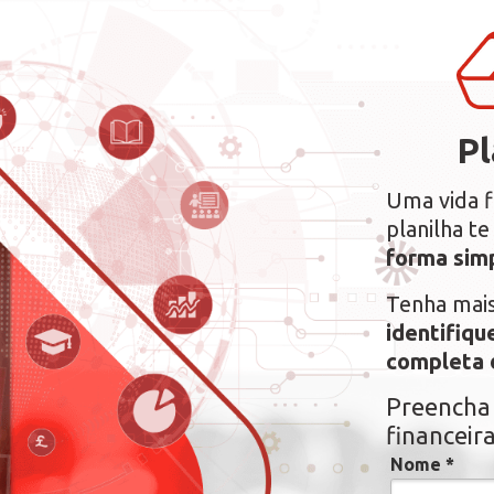
Pl
Uma vida f
planilha t
forma simp
Tenha mais
identifiqu
completa 
Preencha 
financeir
Nome *