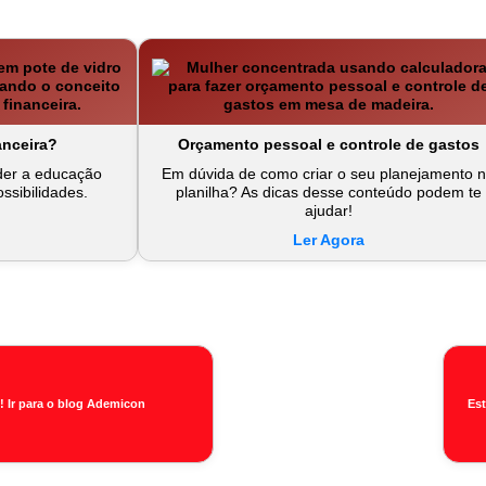
anceira?
Orçamento pessoal e controle de gastos
der a educação
Em dúvida de como criar o seu planejamento 
ossibilidades.
planilha? As dicas desse conteúdo podem te
ajudar!
Ler Agora
! Ir para o blog Ademicon
Es