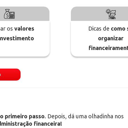
jar os
valores
Dicas de
como 
investimento
organizar
financeiramen
a
 o primeiro passo
. Depois, dá uma olhadinha nos
ministração financeira!