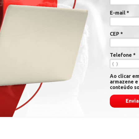
E-mail *
CEP *
Telefone *
Ao clicar e
armazene e 
conteúdo so
Envia