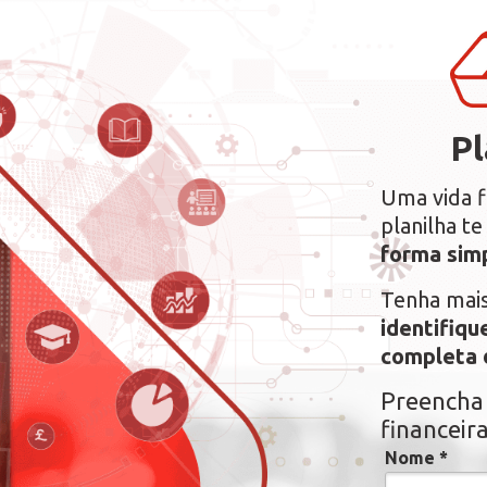
Pl
Uma vida f
planilha t
forma simp
Tenha mais
identifiqu
completa 
Preencha 
financeir
Nome *